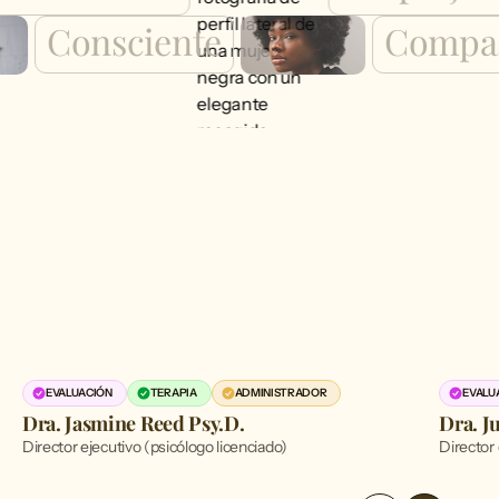
Consciente
Comp
NUESTRO EQUIPO
Ver equipo completo
EVALUACIÓN
TERAPIA
ADMINISTRADOR
EVALU
Dra. Jasmine Reed Psy.D.
Dra. J
Director ejecutivo (psicólogo licenciado)
Director 