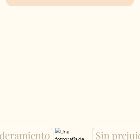
Ofrecemos una amplia gama de servicios de evaluación
para atenderle allí donde se encuentre. Explore todas las
opciones disponibles y encuentre lo que le parezca
correcto.
ramiento
Sin prejuici