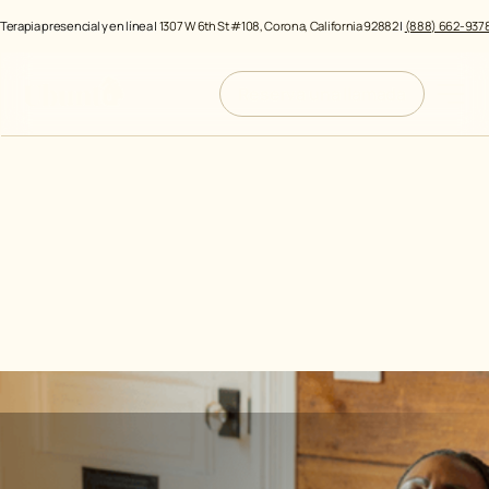
Terapia presencial y en línea |
1307 W 6th St #108, Corona, California 92882
|
(888) 662-937
Reserva una llamada