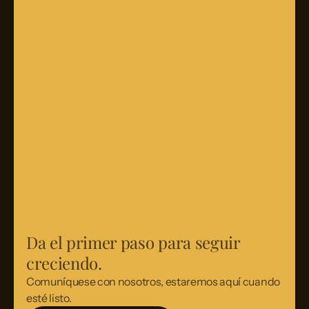
Por lo general, los completamos en unas pocas
semanas, según la disponibilidad
Se enviará un informe escrito directamente a su
agencia de contratación dentro de las dos semanas
posteriores a la entrevista.
Da el primer paso para seguir
creciendo.
Comuníquese con nosotros, estaremos aquí cuando
esté listo.