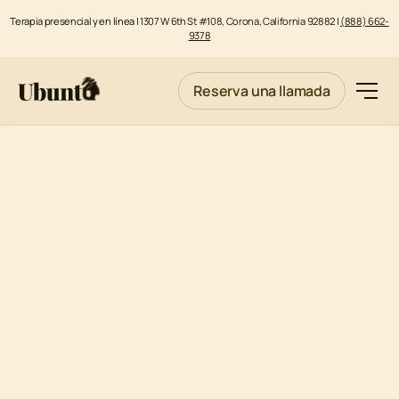
Terapia presencial y en línea |
1307 W 6th St #108, Corona, California 92882
|
(888) 662-
9378
Reserva una llamada
ADHD Y ADD