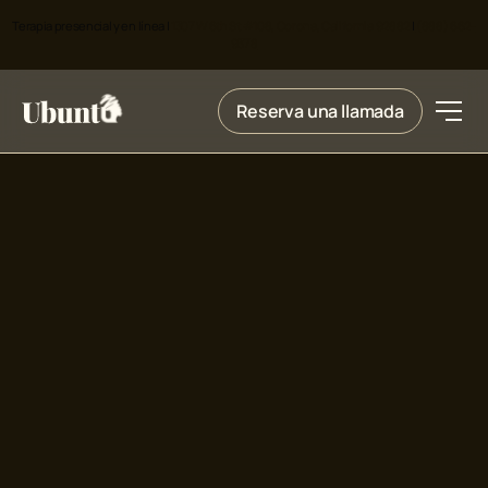
Terapia presencial y en línea |
1307 W 6th St #108, Corona, California 92882
|
(888) 662-
9378
Reserva una llamada