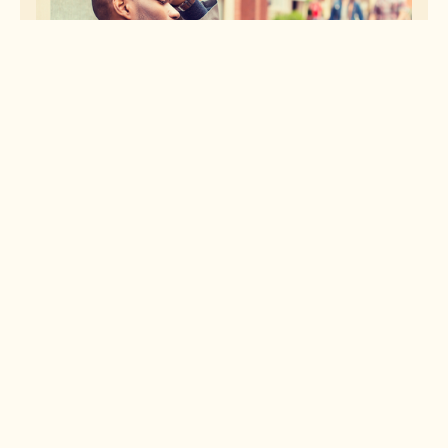
Todos los artículos
Trauma Therapy
Depression Therapy
July 25, 2022
TÉCNICAS DE TERAPIA
Sí, la crisis de un cuarto de
vida es real: 3 formas de
sobrellevarla
Lea la historia