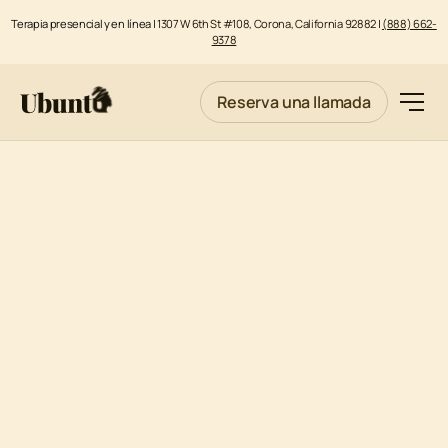
Terapia presencial y en línea |
1307 W 6th St #108, Corona, California 92882
|
(888) 662-
9378
Reserva una llamada
TERAPIA CRISTIANA