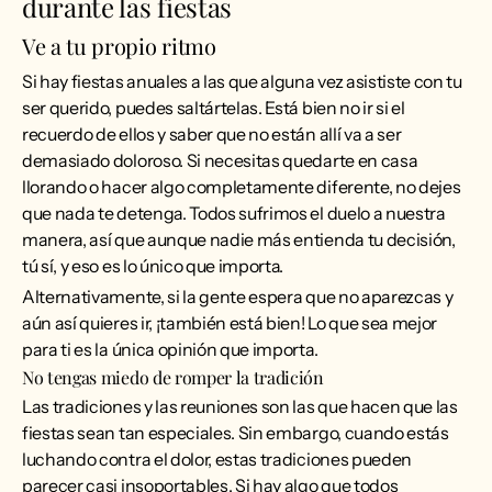
durante las fiestas
Ve a tu propio ritmo
Si hay fiestas anuales a las que alguna vez asististe con tu
ser querido, puedes saltártelas. Está bien no ir si el
recuerdo de ellos y saber que no están allí va a ser
demasiado doloroso. Si necesitas quedarte en casa
llorando o hacer algo completamente diferente, no dejes
que nada te detenga. Todos sufrimos el duelo a nuestra
manera, así que aunque nadie más entienda tu decisión,
tú sí, y eso es lo único que importa.
Alternativamente, si la gente espera que no aparezcas y
aún así quieres ir, ¡también está bien! Lo que sea mejor
para ti es la única opinión que importa.
No tengas miedo de romper la tradición
Las tradiciones y las reuniones son las que hacen que las
fiestas sean tan especiales. Sin embargo, cuando estás
luchando contra el dolor, estas tradiciones pueden
parecer casi insoportables. Si hay algo que todos