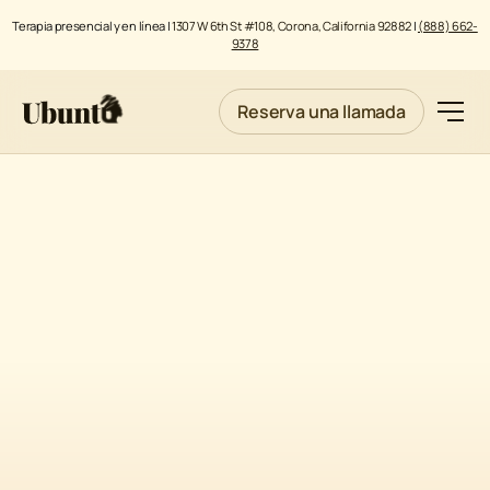
Terapia presencial y en línea |
1307 W 6th St #108, Corona, California 92882
|
(888) 662-
9378
Reserva una llamada
November 30, 2021
NEURO-PSICOLOGÍA