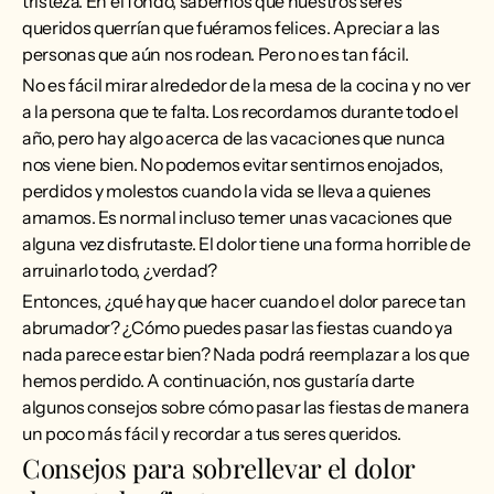
tristeza. En el fondo, sabemos que nuestros seres
queridos querrían que fuéramos felices. Apreciar a las
personas que aún nos rodean. Pero no es tan fácil.
No es fácil mirar alrededor de la mesa de la cocina y no ver
a la persona que te falta. Los recordamos durante todo el
año, pero hay algo acerca de las vacaciones que nunca
nos viene bien. No podemos evitar sentirnos enojados,
perdidos y molestos cuando la vida se lleva a quienes
amamos. Es normal incluso temer unas vacaciones que
alguna vez disfrutaste. El dolor tiene una forma horrible de
arruinarlo todo, ¿verdad?
Entonces, ¿qué hay que hacer cuando el dolor parece tan
abrumador? ¿Cómo puedes pasar las fiestas cuando ya
nada parece estar bien? Nada podrá reemplazar a los que
hemos perdido. A continuación, nos gustaría darte
algunos consejos sobre cómo pasar las fiestas de manera
un poco más fácil y recordar a tus seres queridos.
Consejos para sobrellevar el dolor