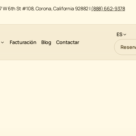
7 W 6th St #108, Corona, California 92882
|
(888) 662-9378
ES
s
Facturación
Blog
Contactar
Reserv
August 10, 2021
TERAPIA EN LÍNEA