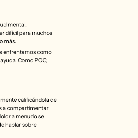
lud mental.
r difícil para muchos
no más.
nos enfrentamos como
r ayuda. Como POC,
amente calificándola de
as a compartimentar
dolor a menudo se
de hablar sobre