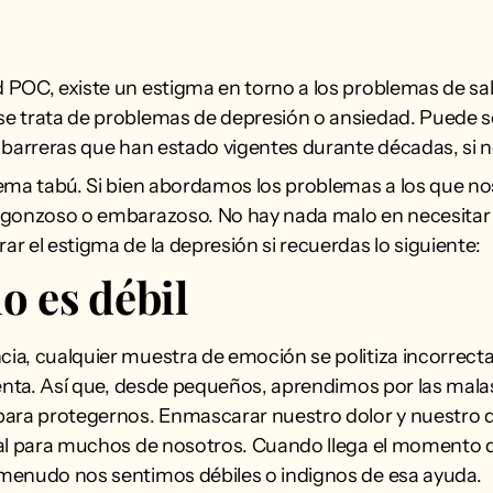
 POC, existe un estigma en torno a los problemas de sa
e trata de problemas de depresión o ansiedad. Puede se
 barreras que han estado vigentes durante décadas, si 
tema tabú. Si bien abordamos los problemas a los que 
rgonzoso o embarazoso. No hay nada malo en necesita
r el estigma de la depresión si recuerdas lo siguiente:
o es débil
a, cualquier muestra de emoción se politiza incorrect
lenta. Así que, desde pequeños, aprendimos por las mal
para protegernos. Enmascarar nuestro dolor y nuestro 
ral para muchos de nosotros. Cuando llega el momento 
menudo nos sentimos débiles o indignos de esa ayuda.