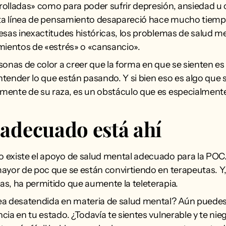
rolladas» como para poder sufrir depresión, ansiedad u
esta línea de pensamiento desapareció hace mucho tiemp
esas inexactitudes históricas, los problemas de salud m
mientos de «estrés» o «cansancio».
onas de color a creer que la forma en que se sienten es 
tender lo que están pasando. Y si bien eso es algo que s
ente de su raza, es un obstáculo que es especialmente d
 adecuado está ahí
 existe el apoyo de salud mental adecuado para la POC
ayor de poc que se están convirtiendo en terapeutas. Y,
s, ha permitido que aumente la teleterapia.
ea desatendida en materia de salud mental? Aún puede
ia en tu estado. ¿Todavía te sientes vulnerable y te nie