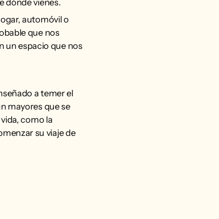
de dónde vienes.
hogar, automóvil o
robable que nos
n un espacio que nos
enseñado a temer el
aún mayores que se
 vida, como la
omenzar su viaje de