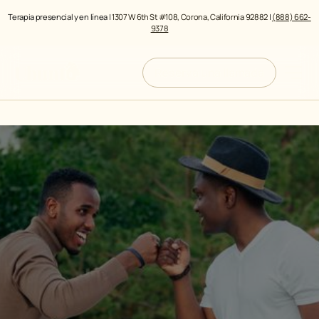
Terapia presencial y en línea |
1307 W 6th St #108, Corona, California 92882
|
(888) 662-
9378
Reserva una llamada