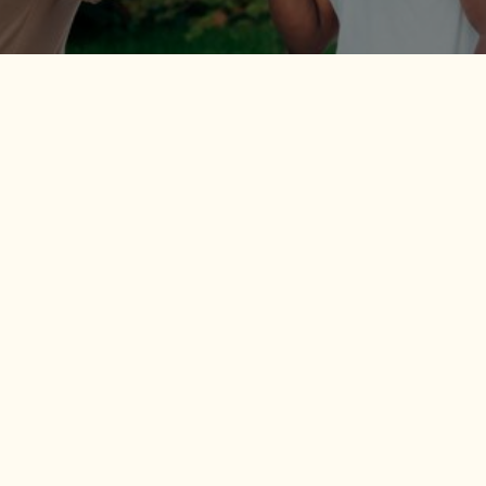
¿Está luchando con los
efectos persistentes del
trauma?
¿Te encuentras luchando con recuerdos y
experiencias del pasado?
¿Las heridas relacionales, la desconexión familiar o
el dolor transmitido de generación en generación
han dificultado la vida diaria?
¿Tiene curiosidad por saber si la terapia de trauma
puede brindarle la orientación y el apoyo para dejar
atrás el pasado y poder concentrarse en vivir la vida